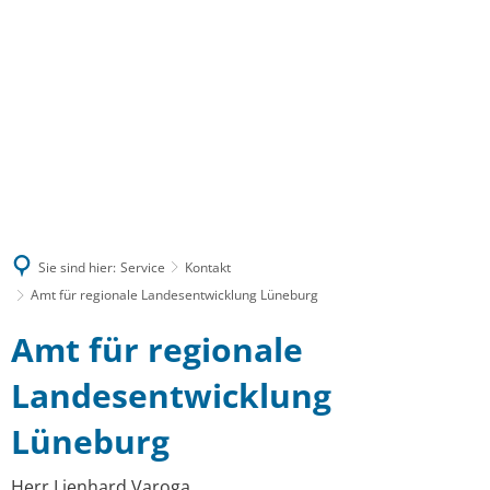
MENÜ
Sie sind hier:
Service
Kontakt
Amt für regionale Landesentwicklung Lüneburg
Amt
Amt für regionale
für
Landesentwicklung
regionale
Lüneburg
Landesentwicklung
Herr Lienhard Varoga